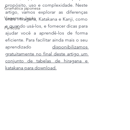
propósito, uso e complexidade. Neste 
Gramática japonesa
artigo, vamos explorar as diferenças 
Viagem ao Japão
entre Hiragana, Katakana e Kanji, como 
e quando usá-los, e fornecer dicas para 
Partícula
ajudar você a aprendê-los de forma 
eficiente. Para facilitar ainda mais o seu 
aprendizado 
disponibilizamos 
gratuitamente no final deste artigo um 
conjunto de tabelas de hiragana e 
katakana para download.