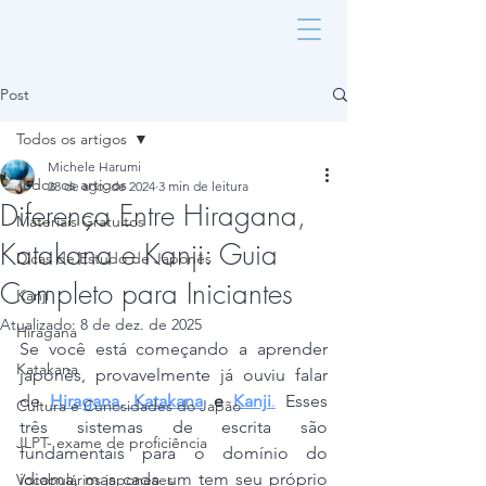
Post
Todos os artigos
Michele Harumi
Todos os artigos
28 de ago. de 2024
3 min de leitura
Diferença Entre Hiragana,
Materiais Gratuitos
Katakana e Kanji: Guia
Dicas de Estudo de Japonês
Completo para Iniciantes
Kanji
Atualizado:
8 de dez. de 2025
Hiragana
Se você está começando a aprender 
Katakana
japonês, provavelmente já ouviu falar 
de 
Hiragana, Katakana
 e 
Kanji
.
 Esses 
Cultura e Curiosidades do Japão
três sistemas de escrita são 
JLPT- exame de proficiência
fundamentais para o domínio do 
idioma, mas cada um tem seu próprio 
Vocabulários japoneses