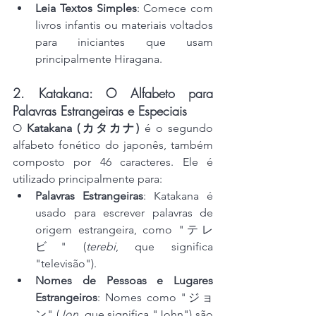
Leia Textos Simples
: Comece com 
livros infantis ou materiais voltados 
para iniciantes que usam 
principalmente Hiragana.
2. Katakana: O Alfabeto para 
Palavras Estrangeiras e Especiais
O 
Katakana (カタカナ)
 é o segundo 
alfabeto fonético do japonês, também 
composto por 46 caracteres. Ele é 
utilizado principalmente para:
Palavras Estrangeiras
: Katakana é 
usado para escrever palavras de 
origem estrangeira, como "テレ
ビ" (
terebi
, que significa 
"televisão").
Nomes de Pessoas e Lugares 
Estrangeiros
: Nomes como "ジョ
ン" (
Jon
, que significa "John") são 