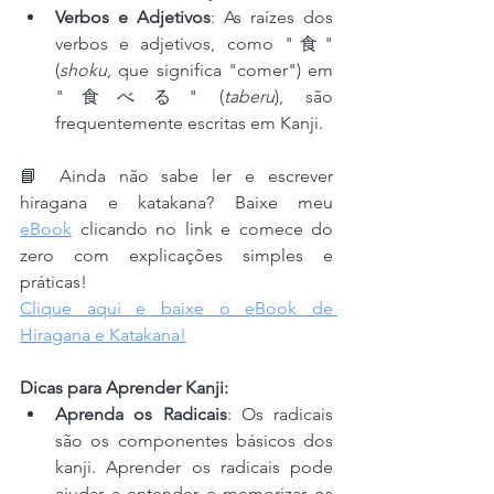
Verbos e Adjetivos
: As raízes dos 
verbos e adjetivos, como "食" 
(
shoku
, que significa "comer") em 
"食べる" (
taberu
), são 
frequentemente escritas em Kanji.
📘 Ainda não sabe ler e escrever 
hiragana e katakana? Baixe meu 
eBook
 clicando no link e comece do 
zero com explicações simples e 
práticas!
Clique aqui e baixe o eBook de 
Hiragana e Katakana!
Dicas para Aprender Kanji:
Aprenda os Radicais
: Os radicais 
são os componentes básicos dos 
kanji. Aprender os radicais pode 
ajudar a entender e memorizar os 