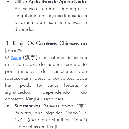
Utilize Aplicativos de Aprendizado
: 
Aplicativos como Duolingo e 
LingoDeer têm seções dedicadas a 
Katakana que são interativas e 
divertidas.
3. Kanji: Os Carateres Chineses do 
Japonês
O 
Kanji
 (漢字)
 é o sistema de escrita 
mais complexo do japonês, composto 
por milhares de caracteres que 
representam ideias e conceitos. Cada 
kanji pode ter várias leituras e 
significados, dependendo do 
contexto. Kanji é usado para:
Substantivos
: Palavras como "車" 
(
kuruma
, que significa "carro") e 
"水" (
mizu
, que significa "água") 
são escritas em Kanji.