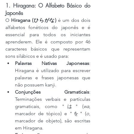
1. Hiragana: O Alfabeto Básico do 
Japonês
O 
Hiragana (ひらがな)
 é um dos dois 
alfabetos fonéticos do japonês e é 
essencial para todos os iniciantes 
aprenderem. Ele é composto por 46 
caracteres básicos que representam 
sons silábicos e é usado para:
Palavras Nativas Japonesas
: 
Hiragana é utilizado para escrever 
palavras e frases japonesas que 
não possuem kanji.
Conjunções Gramaticais
: 
Terminações verbais e partículas 
gramaticais, como "は" (
wa
, 
marcador de tópico) e "を" (
o
, 
marcador de objeto), são escritas 
em Hiragana.