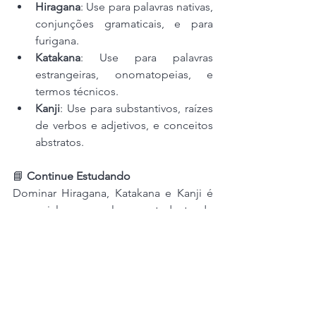
Hiragana
: Use para palavras nativas, 
conjunções gramaticais, e para 
furigana.
Katakana
: Use para palavras 
estrangeiras, onomatopeias, e 
termos técnicos.
Kanji
: Use para substantivos, raízes 
de verbos e adjetivos, e conceitos 
abstratos.
📘 
Continue Estudando
Dominar Hiragana, Katakana e Kanji é 
essencial para qualquer estudante de 
japonês. Cada sistema de escrita tem 
seu próprio propósito e contexto de 
uso, tornando o aprendizado deles 
fundamental para uma comunicação 
eficaz e culturalmente adequada. 
Comece com o Hiragana e o Katakana, 