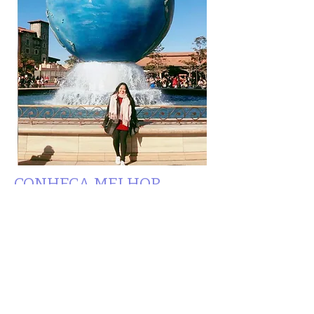
CONHEÇA MELHOR
QUEM
CRIA O CONTEÚDO
Descubra o segredo para aprender
japonês com ​facilidade com a
especialista Harumi. Com 12 anos de ​